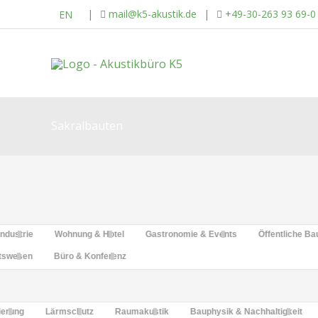
Zum
|
mail@k5-akustik.de
|
+49-30-263 93 69-0
EN
Inhalt
springen
Sakralbauten
Industrie
Wohnung & Hotel
Gastronomie & Events
Öffentliche Ba
itswesen
Büro & Konferenz
ierung
Lärmschutz
Raumakustik
Bauphysik & Nachhaltigkeit